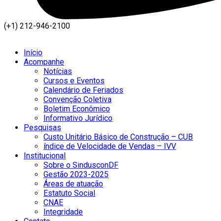
(+1) 212-946-2100
Início
Acompanhe
Notícias
Cursos e Eventos
Calendário de Feriados
Convenção Coletiva
Boletim Econômico
Informativo Jurídico
Pesquisas
Custo Unitário Básico de Construção – CUB
índice de Velocidade de Vendas – IVV
Institucional
Sobre o SindusconDF
Gestão 2023-2025
Áreas de atuação
Estatuto Social
CNAE
Integridade