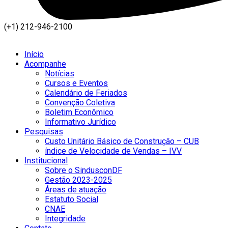
(+1) 212-946-2100
Início
Acompanhe
Notícias
Cursos e Eventos
Calendário de Feriados
Convenção Coletiva
Boletim Econômico
Informativo Jurídico
Pesquisas
Custo Unitário Básico de Construção – CUB
índice de Velocidade de Vendas – IVV
Institucional
Sobre o SindusconDF
Gestão 2023-2025
Áreas de atuação
Estatuto Social
CNAE
Integridade