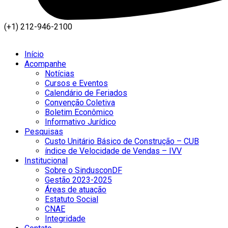
(+1) 212-946-2100
Início
Acompanhe
Notícias
Cursos e Eventos
Calendário de Feriados
Convenção Coletiva
Boletim Econômico
Informativo Jurídico
Pesquisas
Custo Unitário Básico de Construção – CUB
índice de Velocidade de Vendas – IVV
Institucional
Sobre o SindusconDF
Gestão 2023-2025
Áreas de atuação
Estatuto Social
CNAE
Integridade