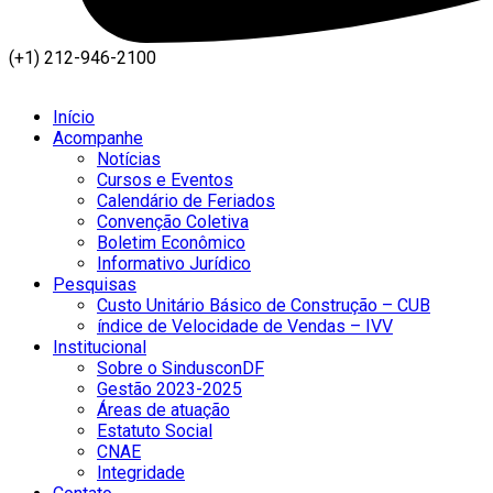
(+1) 212-946-2100
Início
Acompanhe
Notícias
Cursos e Eventos
Calendário de Feriados
Convenção Coletiva
Boletim Econômico
Informativo Jurídico
Pesquisas
Custo Unitário Básico de Construção – CUB
índice de Velocidade de Vendas – IVV
Institucional
Sobre o SindusconDF
Gestão 2023-2025
Áreas de atuação
Estatuto Social
CNAE
Integridade