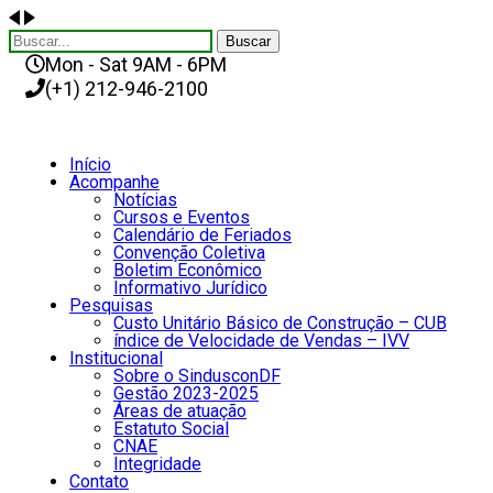
Buscar
Mon - Sat 9AM - 6PM
(+1) 212-946-2100
Início
Acompanhe
Notícias
Cursos e Eventos
Calendário de Feriados
Convenção Coletiva
Boletim Econômico
Informativo Jurídico
Pesquisas
Custo Unitário Básico de Construção – CUB
índice de Velocidade de Vendas – IVV
Institucional
Sobre o SindusconDF
Gestão 2023-2025
Áreas de atuação
Estatuto Social
CNAE
Integridade
Contato