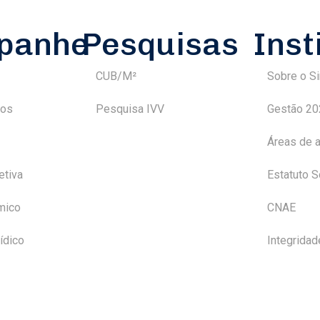
panhe
Pesquisas
Inst
CUB/M²
Sobre o S
tos
Pesquisa IVV
Gestão 2
Áreas de 
etiva
Estatuto S
mico
CNAE
ídico
Integridad