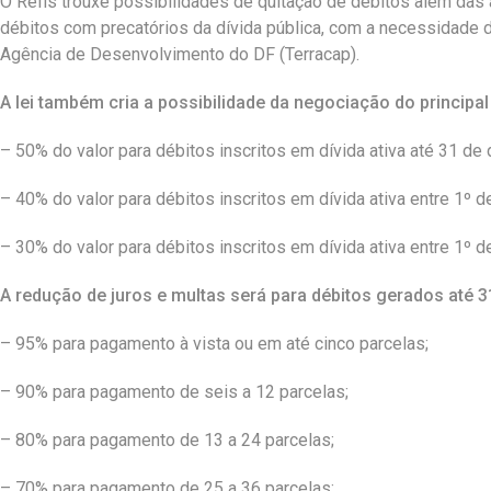
O Refis trouxe possibilidades de quitação de débitos além das
débitos com precatórios da dívida pública, com a necessidade
Agência de Desenvolvimento do DF (Terracap).
A lei também cria a possibilidade da negociação do principa
– 50% do valor para débitos inscritos em dívida ativa até 31 d
– 40% do valor para débitos inscritos em dívida ativa entre 1º
– 30% do valor para débitos inscritos em dívida ativa entre 1º
A redução de juros e multas será para débitos gerados até 
– 95% para pagamento à vista ou em até cinco parcelas;
– 90% para pagamento de seis a 12 parcelas;
– 80% para pagamento de 13 a 24 parcelas;
– 70% para pagamento de 25 a 36 parcelas;