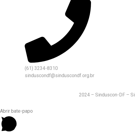
(61) 3234-8310
sinduscondf@sinduscondf.org.br
2024 – Sinduscon-DF – Sind
Abrir bate-papo