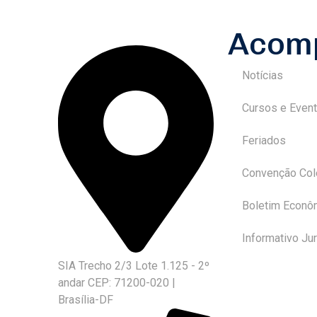
Acom
Notícias
Cursos e Even
Feriados
Convenção Col
Boletim Econô
Informativo Jur
SIA Trecho 2/3 Lote 1.125 - 2º
andar CEP: 71200-020 |
Brasília-DF