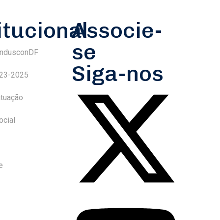
itucional
Associe-
se
indusconDF
Siga-nos
023-2025
atuação
ocial
e