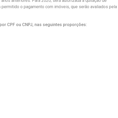
anos anteriores. Para 2020, será autorizada a quitação de
 permitido o pagamento com imóveis, que serão avaliados pela
s por CPF ou CNPJ, nas seguintes proporções: