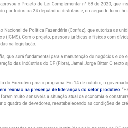
 aprovou o Projeto de Lei Complementar nº 58 de 2020, que inst
do por todos os 24 deputados distritais e, no segundo turno, hou
acional de Política Fazendária (Confaz), que autoriza as unida
ços (ICMS). Com o projeto, pessoas jurídicas e físicas com dív
as na legislação.
fis, que será fundamental para a manutenção de negócios e de
ração das Indústrias do DF (Fibra), Jamal Jorge Bittar. O texto
ta do Executivo para o programa. Em 14 de outubro, o governado
em reunião na presença de lideranças do setor produtivo
. “
ram muito sensíveis a situação atual da economia e construíram
 o quadro de devedores, reestabelecendo as condições de crédit