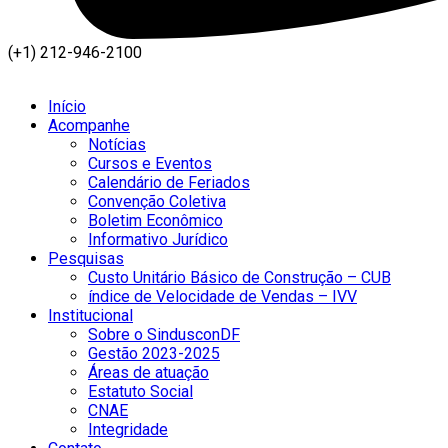
(+1) 212-946-2100
Início
Acompanhe
Notícias
Cursos e Eventos
Calendário de Feriados
Convenção Coletiva
Boletim Econômico
Informativo Jurídico
Pesquisas
Custo Unitário Básico de Construção – CUB
índice de Velocidade de Vendas – IVV
Institucional
Sobre o SindusconDF
Gestão 2023-2025
Áreas de atuação
Estatuto Social
CNAE
Integridade