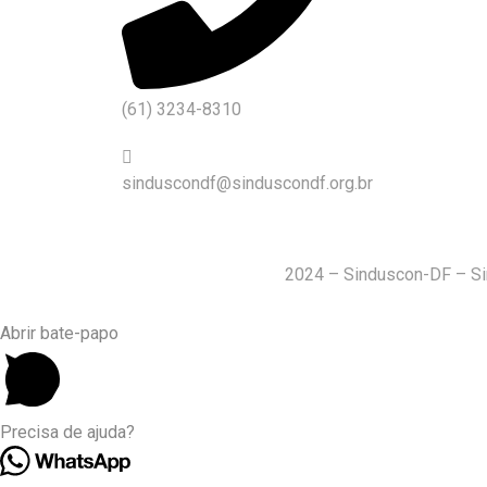
(61) 3234-8310
sinduscondf@sinduscondf.org.br
2024 – Sinduscon-DF – Sind
Abrir bate-papo
Precisa de ajuda?