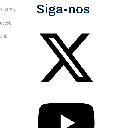
Siga-nos
23-2025
tuação
cial