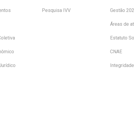
entos
Pesquisa IVV
Gestão 20
Áreas de a
oletiva
Estatuto So
nômico
CNAE
Jurídico
Integridade