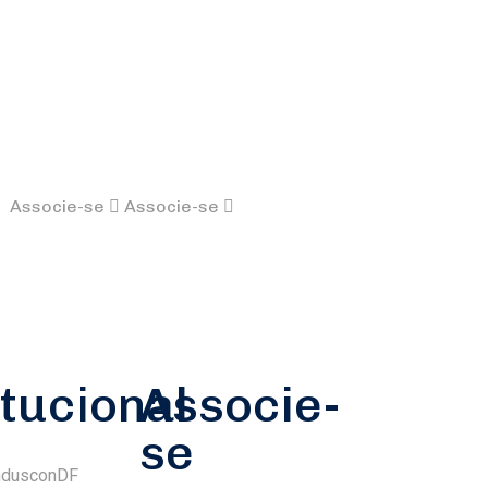
Associe-se
Associe-se
itucional
Associe-
se
ndusconDF