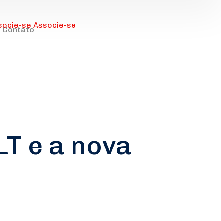
socie-se
Associe-se
Contato
LT e a nova