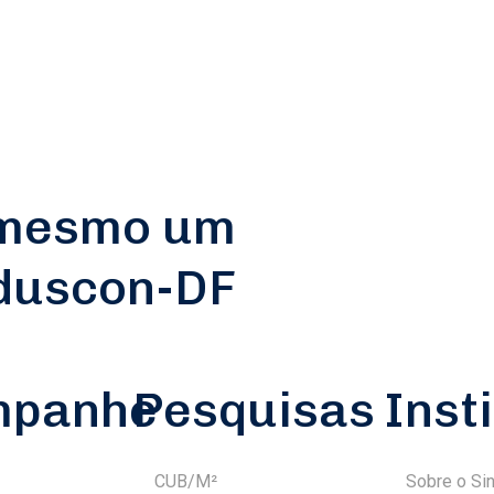
 mesmo um
nduscon-DF
mpanhe
Pesquisas
Inst
CUB/M²
Sobre o Si