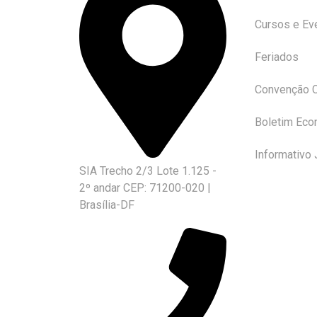
Cursos e Ev
Feriados
Convenção C
Boletim Eco
Informativo 
SIA Trecho 2/3 Lote 1.125 -
2º andar CEP: 71200-020 |
Brasília-DF