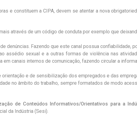
as e constituem a CIPA, devem se atentar a nova obrigatoried
rmais através de um código de conduta por exemplo que deixando
e denúncias. Fazendo que este canal possua confiabilidade, po
o assédio sexual e a outras formas de violência nas ativida
a em canais internos de comunicação, fazendo circular a infor
de orientação e de sensibilização dos empregados e das empre
rsidade no âmbito do trabalho, sempre formatados de modo acess
zação de Conteúdos Informativos/Orientativos para a Indú
al da Indústria (Sesi).