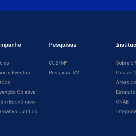
ompanhe
Pesquisas
Institu
cias
CUB/M²
Sobre o
sos e Eventos
Pesquisa IVV
Gestão 
iados
Áreas de
venção Coletiva
Estatuto
etim Econômico
CNAE
rmativo Jurídico
Integrid