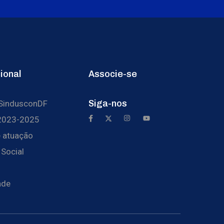
cional
Associe-se
Siga-nos
 SindusconDF
2023-2025
 atuação
 Social
ade