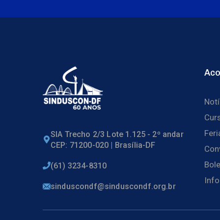
Ac
Notí
Cur
Fer
SIA Trecho 2/3 Lote 1.125 - 2º andar
CEP: 71200-020 | Brasília-DF
Con
Bol
(61) 3234-8310
Info
sinduscondf@sinduscondf.org.br