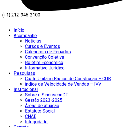
(+1) 212-946-2100
Início
Acompanhe
Notícias
Cursos e Eventos
Calendário de Feriados
Convenção Coletiva
Boletim Econômico
Informativo Jurídico
Pesquisas
Custo Unitário Básico de Construção – CUB
índice de Velocidade de Vendas – IVV
Institucional
Sobre o SindusconDF
Gestão 2023-2025
Áreas de atuação
Estatuto Social
CNAE
Integridade