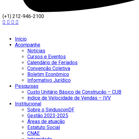
(+1) 212-946-2100
Início
Acompanhe
Notícias
Cursos e Eventos
Calendário de Feriados
Convenção Coletiva
Boletim Econômico
Informativo Jurídico
Pesquisas
Custo Unitário Básico de Construção – CUB
índice de Velocidade de Vendas – IVV
Institucional
Sobre o SindusconDF
Gestão 2023-2025
Áreas de atuação
Estatuto Social
CNAE