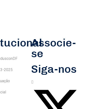
itucional
Associe-
se
ndusconDF
Siga-nos
23-2025
tuação
cial