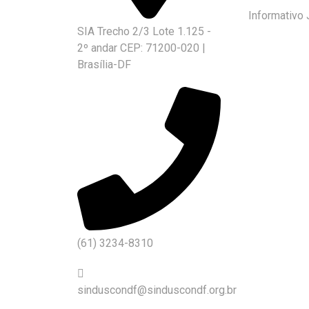
Informativo 
SIA Trecho 2/3 Lote 1.125 -
2º andar CEP: 71200-020 |
Brasília-DF
(61) 3234-8310
sinduscondf@sinduscondf.org.br