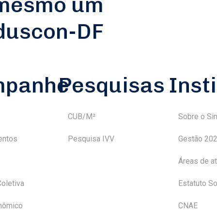
 mesmo um
nduscon-DF
mpanhe
Pesquisas
Inst
CUB/M²
Sobre o Si
entos
Pesquisa IVV
Gestão 20
Áreas de a
oletiva
Estatuto So
nômico
CNAE