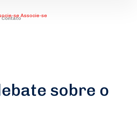
socie-se
Associe-se
Contato
debate sobre o