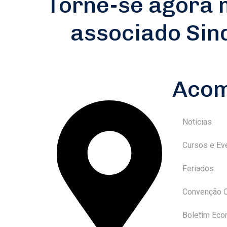
Torne-se agora
associado Si
Aco
Notícias
Cursos e Ev
Feriados
Convenção C
Boletim Eco