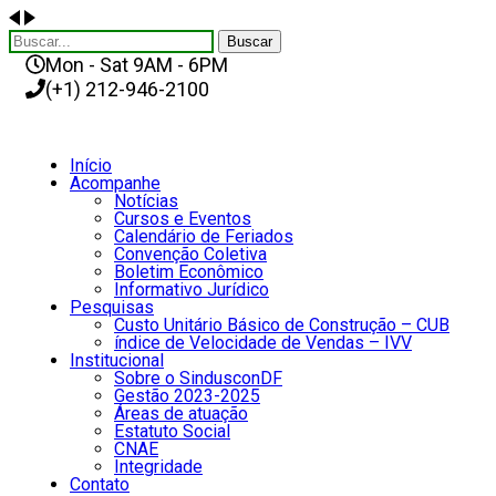
Buscar
Mon - Sat 9AM - 6PM
(+1) 212-946-2100
Início
Acompanhe
Notícias
Cursos e Eventos
Calendário de Feriados
Convenção Coletiva
Boletim Econômico
Informativo Jurídico
Pesquisas
Custo Unitário Básico de Construção – CUB
índice de Velocidade de Vendas – IVV
Institucional
Sobre o SindusconDF
Gestão 2023-2025
Áreas de atuação
Estatuto Social
CNAE
Integridade
Contato