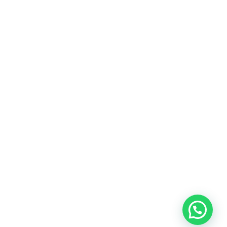
Institucional
Sobre o SindusconDF
Gestão 2023-2025
Áreas de atuação
Estatuto Social
CNAE
Integridade
Associe-se
Siga-nos
2024 – Sinduscon-DF – Sindicato da Indústria da
Construção Civil do Distrito Federal – Todos os direitos
reservados