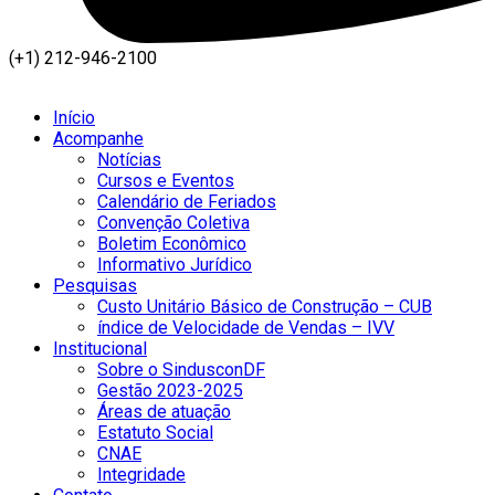
(+1) 212-946-2100
Início
Acompanhe
Notícias
Cursos e Eventos
Calendário de Feriados
Convenção Coletiva
Boletim Econômico
Informativo Jurídico
Pesquisas
Custo Unitário Básico de Construção – CUB
índice de Velocidade de Vendas – IVV
Institucional
Sobre o SindusconDF
Gestão 2023-2025
Áreas de atuação
Estatuto Social
CNAE
Integridade