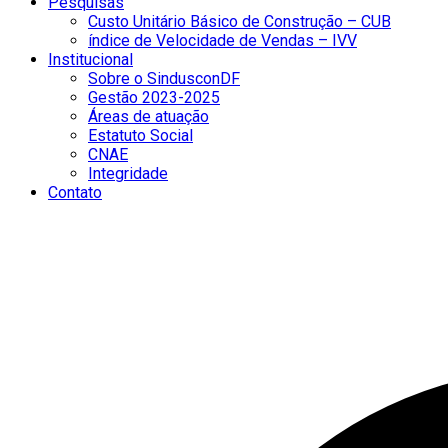
Pesquisas
Custo Unitário Básico de Construção – CUB
índice de Velocidade de Vendas – IVV
Institucional
Sobre o SindusconDF
Gestão 2023-2025
Áreas de atuação
Estatuto Social
CNAE
Integridade
Contato