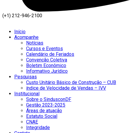
(+1) 212-946-2100
Início
Acompanhe
Notícias
Cursos e Eventos
Calendário de Feriados
Convenção Coletiva
Boletim Econômico
Informativo Jurídico
Pesquisas
Custo Unitário Básico de Construção – CUB
índice de Velocidade de Vendas – IVV
Institucional
Sobre o SindusconDF
Gestão 2023-2025
Áreas de atuação
Estatuto Social
CNAE
Integridade