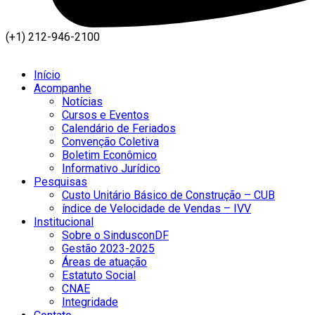
(+1) 212-946-2100
Início
Acompanhe
Notícias
Cursos e Eventos
Calendário de Feriados
Convenção Coletiva
Boletim Econômico
Informativo Jurídico
Pesquisas
Custo Unitário Básico de Construção – CUB
índice de Velocidade de Vendas – IVV
Institucional
Sobre o SindusconDF
Gestão 2023-2025
Áreas de atuação
Estatuto Social
CNAE
Integridade