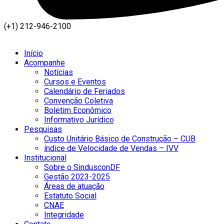
(+1) 212-946-2100
Início
Acompanhe
Notícias
Cursos e Eventos
Calendário de Feriados
Convenção Coletiva
Boletim Econômico
Informativo Jurídico
Pesquisas
Custo Unitário Básico de Construção – CUB
índice de Velocidade de Vendas – IVV
Institucional
Sobre o SindusconDF
Gestão 2023-2025
Áreas de atuação
Estatuto Social
CNAE
Integridade