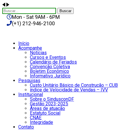
Buscar
Mon - Sat 9AM - 6PM
(+1) 212-946-2100
Início
Acompanhe
Notícias
Cursos e Eventos
Calendário de Feriados
Convenção Coletiva
Boletim Econômico
Informativo Jurídico
Pesquisas
Custo Unitário Básico de Construção – CUB
índice de Velocidade de Vendas – IVV
Institucional
Sobre o SindusconDF
Gestão 2023-2025
Áreas de atuação
Estatuto Social
CNAE
Integridade
Contato