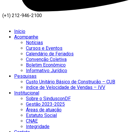
(+1) 212-946-2100
Início
Acompanhe
Notícias
Cursos e Eventos
Calendário de Feriados
Convenção Coletiva
Boletim Econômico
Informativo Jurídico
Pesquisas
Custo Unitário Básico de Construção – CUB
índice de Velocidade de Vendas – IVV
Institucional
Sobre o SindusconDF
Gestão 2023-2025
Áreas de atuação
Estatuto Social
CNAE
Integridade