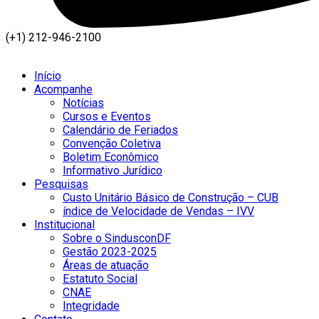
(+1) 212-946-2100
Início
Acompanhe
Notícias
Cursos e Eventos
Calendário de Feriados
Convenção Coletiva
Boletim Econômico
Informativo Jurídico
Pesquisas
Custo Unitário Básico de Construção – CUB
índice de Velocidade de Vendas – IVV
Institucional
Sobre o SindusconDF
Gestão 2023-2025
Áreas de atuação
Estatuto Social
CNAE
Integridade